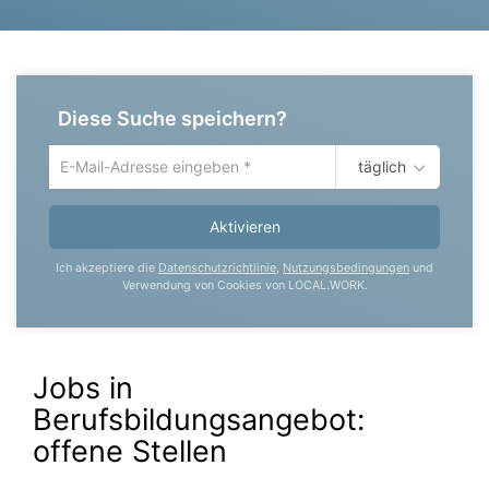
Diese Suche speichern?
täglich
Um
die
aktuelle
Aktivieren
Suche
zu
Ich akzeptiere die
Datenschutzrichtlinie
,
Nutzungsbedingungen
und
speichern
Verwendung von Cookies von LOCAL.WORK.
gib
deine
Emailadresse
ein
Jobs in
Berufsbildungsangebot:
offene Stellen