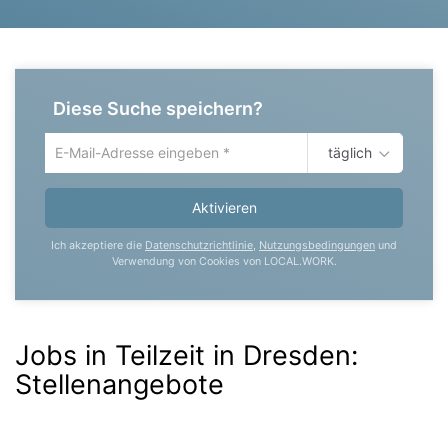
Diese Suche speichern?
täglich
Um
die
aktuelle
Aktivieren
Suche
zu
Ich akzeptiere die
Datenschutzrichtlinie
,
Nutzungsbedingungen
und
speichern
Verwendung von Cookies von LOCAL.WORK.
gib
deine
Emailadresse
ein
Jobs in Teilzeit in Dresden
:
Stellenangebote