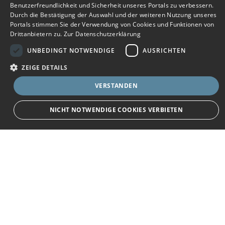
Benutzerfreundlichkeit und Sicherheit unseres Portals zu verbessern.
Durch die Bestätigung der Auswahl und der weiteren Nutzung unseres
Portals stimmen Sie der Verwendung von Cookies und Funktionen von
Drittanbietern zu.
Zur Datenschutzerklärung
UNBEDINGT NOTWENDIGE
AUSRICHTEN
ZEIGE DETAILS
VERSTANDEN
Bewerbersuche leicht gemacht
NICHT NOTWENDIGE COOKIES VERBIETEN
Nach Ihrer Registrierung als Arbeitgeber können
Sie Ihre Anzeige mit wenig Aufwand selbst
Unbedingt notwendige
Ausrichten
erstellen und veröffentlichen. So finden geeignete
Bewerber*innen Ihr Stellenangebot und Sie
Streng notwendige Cookies ermöglichen die Kernfunktionen der Website wie
passende Kandidat*innen!
Benutzeranmeldung und Kontoverwaltung. Die Website kann ohne die
unbedingt erforderlichen Cookies nicht ordnungsgemäß verwendet werden.
Name
Provider
/
Domain
Ablauf
Beschreibung
Kontakt
em_sid
angebot.localwork.de
Session
Speicherung des
Anmeldestatus