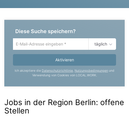
Diese Suche speichern?
täglich
Um
die
aktuelle
Aktivieren
Suche
zu
Ich akzeptiere die
Datenschutzrichtlinie
,
Nutzungsbedingungen
und
speichern
Verwendung von Cookies von LOCAL.WORK.
gib
deine
Emailadresse
ein
Jobs in der Region Berlin:
offene
Stellen