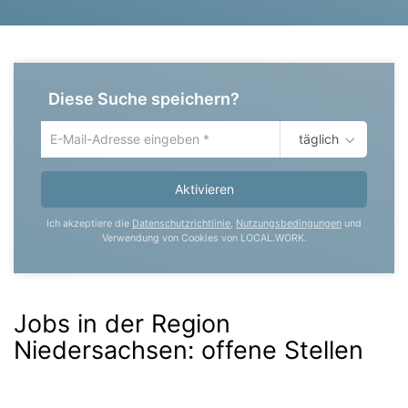
Diese Suche speichern?
täglich
Um
die
aktuelle
Aktivieren
Suche
zu
Ich akzeptiere die
Datenschutzrichtlinie
,
Nutzungsbedingungen
und
speichern
Verwendung von Cookies von LOCAL.WORK.
gib
deine
Emailadresse
ein
Jobs in der Region
Niedersachsen:
offene Stellen