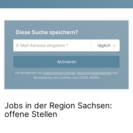
Diese Suche speichern?
täglich
Um
die
aktuelle
Aktivieren
Suche
zu
Ich akzeptiere die
Datenschutzrichtlinie
,
Nutzungsbedingungen
und
speichern
Verwendung von Cookies von LOCAL.WORK.
gib
deine
Emailadresse
ein
Jobs in der Region Sachsen:
offene Stellen