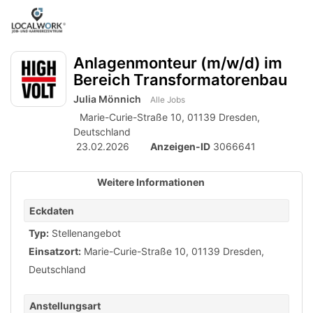
Accessibility
Anzeige
zur
Benut
Modus
aktivieren
Me
schalten
Suche
zur
Anlagenmonteur (m/w/d) im
öff
von
Navigation
Bereich Transformatorenbau
zum
mobilem
Inhalt
Julia Mönnich
Alle Jobs
Endgerät
Marie-Curie-Straße 10, 01139 Dresden,
aus
Deutschland
23.02.2026
Anzeigen-ID
3066641
Weitere Informationen
Eckdaten
Typ:
Stellenangebot
Einsatzort:
Marie-Curie-Straße 10, 01139 Dresden,
Deutschland
Anstellungsart