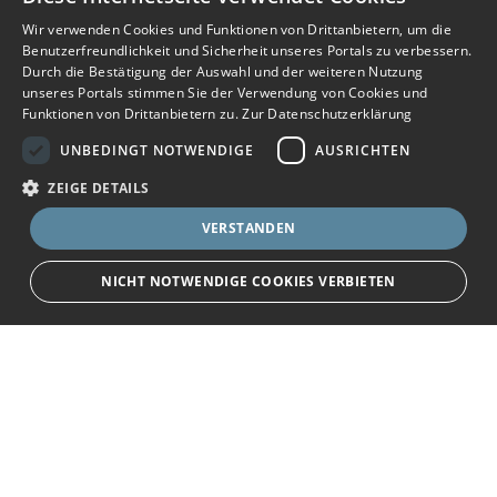
Wir verwenden Cookies und Funktionen von Drittanbietern, um die
Benutzerfreundlichkeit und Sicherheit unseres Portals zu verbessern.
Durch die Bestätigung der Auswahl und der weiteren Nutzung
unseres Portals stimmen Sie der Verwendung von Cookies und
Funktionen von Drittanbietern zu.
Zur Datenschutzerklärung
UNBEDINGT NOTWENDIGE
AUSRICHTEN
ZEIGE DETAILS
VERSTANDEN
NICHT NOTWENDIGE COOKIES VERBIETEN
teilen
Unbedingt notwendige
Ausrichten
Bewerbersuche leicht gemacht
Streng notwendige Cookies ermöglichen die Kernfunktionen der Website
wie Benutzeranmeldung und Kontoverwaltung. Die Website kann ohne die
unbedingt erforderlichen Cookies nicht ordnungsgemäß verwendet
Nach Ihrer Registrierung als Arbeitgeber können
werden.
Sie Ihre Anzeige mit wenig Aufwand selbst