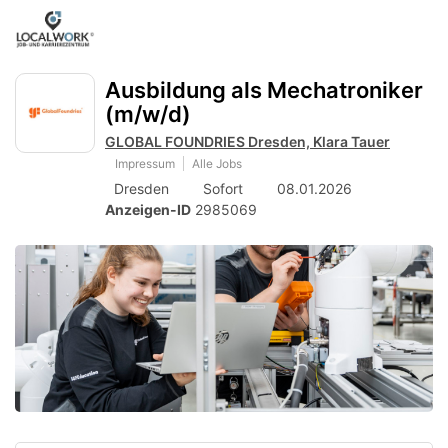
Accessibility
Anzeige
zur
Benut
Modus
aktivieren
Me
schalten
Suche
zur
Ausbildung als Mechatroniker
öff
von
Navigation
(m/w/d)
zum
mobilem
Inhalt
GLOBAL FOUNDRIES Dresden, Klara Tauer
Endgerät
Impressum
Alle Jobs
aus
Dresden
Sofort
08.01.2026
Anzeigen-ID
2985069