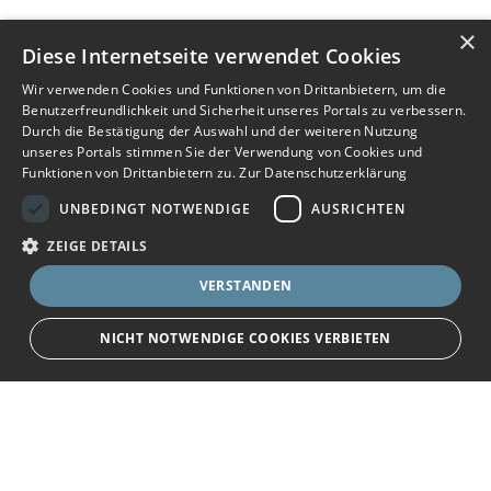
×
Diese Internetseite verwendet Cookies
Wir verwenden Cookies und Funktionen von Drittanbietern, um die
Benutzerfreundlichkeit und Sicherheit unseres Portals zu verbessern.
Durch die Bestätigung der Auswahl und der weiteren Nutzung
unseres Portals stimmen Sie der Verwendung von Cookies und
Funktionen von Drittanbietern zu.
Zur Datenschutzerklärung
UNBEDINGT NOTWENDIGE
AUSRICHTEN
ZEIGE DETAILS
VERSTANDEN
NICHT NOTWENDIGE COOKIES VERBIETEN
JETZT BEWERBEN
teilen
Unbedingt notwendige
Ausrichten
Bewerbersuche leicht gemacht
Streng notwendige Cookies ermöglichen die Kernfunktionen der Website
wie Benutzeranmeldung und Kontoverwaltung. Die Website kann ohne die