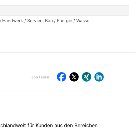
:
Handwerk / Service
,
Bau / Energie / Wasser
Per
St
Job teilen
teilen
E-
dr
Auf
Auf
Auf
Auf
Mail
Facebook
Twitter
Xing
LinkdIn
teilen
teilen
teilen
teilen
teilen
tschlandweit für Kunden aus den Bereichen