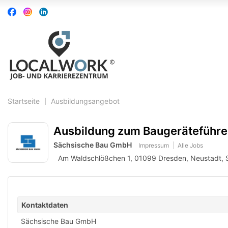
Accessibility
Auf
Auf
Auf
Modus
Facebook
Instagram
Linkedin
aktivieren
folgen
folgen
folgen
zur
Navigation
zum
Inhalt
Startseite
Ausbildungsangebot
Ausbildung zum Baugeräteführe
Sächsische Bau GmbH
Impressum
Alle Jobs
Am Waldschlößchen 1, 01099 Dresden, Neustadt, 
Kontaktdaten
Sächsische Bau GmbH