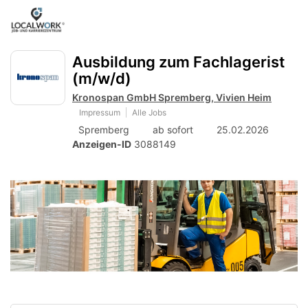
Accessibility
Anzeige
zur
Benut
Modus
aktivieren
Me
schalten
Suche
zur
Ausbildung zum Fachlagerist
öff
von
Navigation
(m/w/d)
zum
mobilem
Inhalt
Kronospan GmbH Spremberg, Vivien Heim
Endgerät
Impressum
Alle Jobs
aus
Spremberg
ab sofort
25.02.2026
Anzeigen-ID
3088149