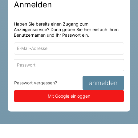
Anmelden
Haben Sie bereits einen Zugang zum
Anzeigenservice? Dann geben Sie hier einfach Ihren
Benutzernamen und Ihr Passwort ein.
E-
Mail-
Adresse
Passwort
Passwort 
zum
zum
Anmelden
Anmelden
anmelden
Passwort vergessen?
Mit Google einloggen