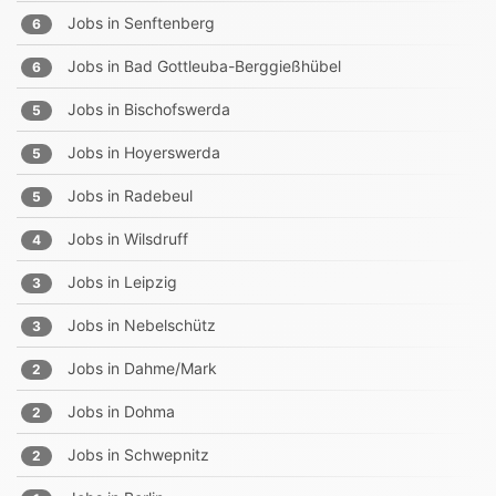
Jobs in
Senftenberg
6
Jobs in
Bad Gottleuba-Berggießhübel
6
Jobs in
Bischofswerda
5
Jobs in
Hoyerswerda
5
Jobs in
Radebeul
5
Jobs in
Wilsdruff
4
Jobs in
Leipzig
3
Jobs in
Nebelschütz
3
Jobs in
Dahme/Mark
2
Jobs in
Dohma
2
Jobs in
Schwepnitz
2