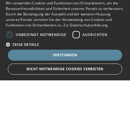
Wir verwenden Cookies und Funktionen von Drittanbietern, um die
Benutzerfreundlichkeit und Sicherheit unseres Portals zu verbessern.
Durch die Bestätigung der Auswahl und der weiteren Nutzung
unseres Portals stimmen Sie der Verwendung von Cookies und
Funktionen von Drittanbietern zu.
Zur Datenschutzerklärung
UNBEDINGT NOTWENDIGE
AUSRICHTEN
ZEIGE DETAILS
VERSTANDEN
NICHT NOTWENDIGE COOKIES VERBIETEN
Unbedingt notwendige
Ausrichten
Bewerbersuche leicht gemacht
Streng notwendige Cookies ermöglichen die Kernfunktionen der Website
wie Benutzeranmeldung und Kontoverwaltung. Die Website kann ohne die
unbedingt erforderlichen Cookies nicht ordnungsgemäß verwendet
Nach Ihrer Registrierung als Arbeitgeber können
werden.
Sie Ihre Anzeige mit wenig Aufwand selbst
Name
Provider
/
Domain
Ablauf
Beschreibung
erstellen und veröffentlichen. So finden geeignete