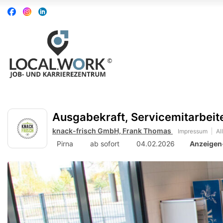
Accessibility
Auf
Auf
Auf
Modus
Facebook
Instagram
Linkedin
aktivieren
folgen
folgen
folgen
zur
Navigation
zum
Inhalt
Ausgabekraft, Servicemitarbeiter
knack-frisch GmbH, Frank Thomas
Impressum
Al
Pirna
ab sofort
04.02.2026
Anzeigen