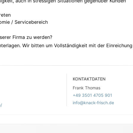
gkeit, auch in stressigen Situationen gegenüber Kunden
reten
omie / Servicebereich
nserer Firma zu werden?
erlagen. Wir bitten um Vollständigkeit mit der Einreichun
KONTAKTDATEN
Frank Thomas
+49 3501 4705 901
info@knack-frisch.de
e/