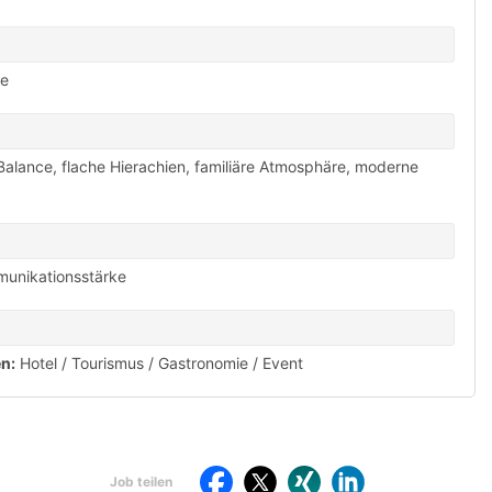
fe
Balance
,
flache Hierachien
,
familiäre Atmosphäre
,
moderne
unikationsstärke
n:
Hotel / Tourismus / Gastronomie / Event
Per
St
Job teilen