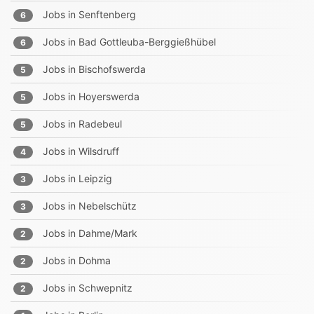
Jobs in
Senftenberg
6
Jobs in
Bad Gottleuba-Berggießhübel
6
Jobs in
Bischofswerda
5
Jobs in
Hoyerswerda
5
Jobs in
Radebeul
5
Jobs in
Wilsdruff
4
Jobs in
Leipzig
3
Jobs in
Nebelschütz
3
Jobs in
Dahme/Mark
2
Jobs in
Dohma
2
Jobs in
Schwepnitz
2