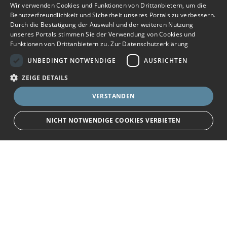
Wir verwenden Cookies und Funktionen von Drittanbietern, um die
Benutzerfreundlichkeit und Sicherheit unseres Portals zu verbessern.
Durch die Bestätigung der Auswahl und der weiteren Nutzung
unseres Portals stimmen Sie der Verwendung von Cookies und
Funktionen von Drittanbietern zu.
Zur Datenschutzerklärung
UNBEDINGT NOTWENDIGE
AUSRICHTEN
ZEIGE DETAILS
VERSTANDEN
NICHT NOTWENDIGE COOKIES VERBIETEN
Unbedingt notwendige
Ausrichten
Bewerbersuche leicht gemacht
Streng notwendige Cookies ermöglichen die Kernfunktionen der Website
wie Benutzeranmeldung und Kontoverwaltung. Die Website kann ohne die
unbedingt erforderlichen Cookies nicht ordnungsgemäß verwendet
Nach Ihrer Registrierung als Arbeitgeber können
werden.
Sie Ihre Anzeige mit wenig Aufwand selbst
Name
Provider
/
Domain
Ablauf
Beschreibung
erstellen und veröffentlichen. So finden geeignete