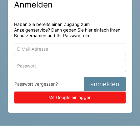
Anmelden
Haben Sie bereits einen Zugang zum
Anzeigenservice? Dann geben Sie hier einfach Ihren
Benutzernamen und Ihr Passwort ein.
E-
Mail-
Adresse
Passwort
Passwort 
zum
zum
Anmelden
Anmelden
anmelden
Passwort vergessen?
Mit Google einloggen