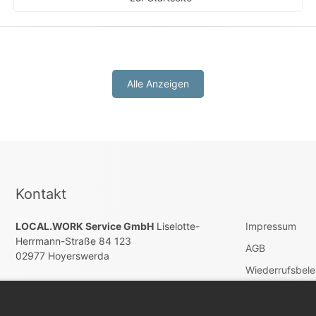
Alle Anzeigen
Kontakt
LOCAL.WORK Service GmbH
Liselotte-
Impressum
Herrmann-Straße 84 123
AGB
02977 Hoyerswerda
Wiederrufsbel
E-Mail:
E-Mail account@localwork.de
Datenschutz
Telefon: Tel. +49 (0) 3571 – 60 86 80