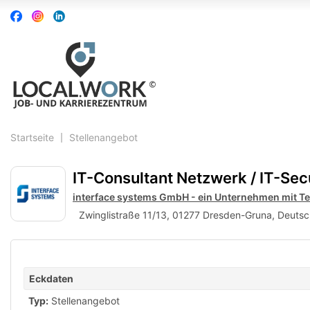
Accessibility
Auf
Auf
Auf
Modus
Facebook
Instagram
Linkedin
aktivieren
folgen
folgen
folgen
zur
Navigation
zum
Inhalt
Startseite
Stellenangebot
IT-Consultant Netzwerk / IT-Sec
interface systems GmbH - ein Unternehmen mit T
Zwinglistraße 11/13, 01277 Dresden-Gruna, Deuts
Eckdaten
Typ:
Stellenangebot