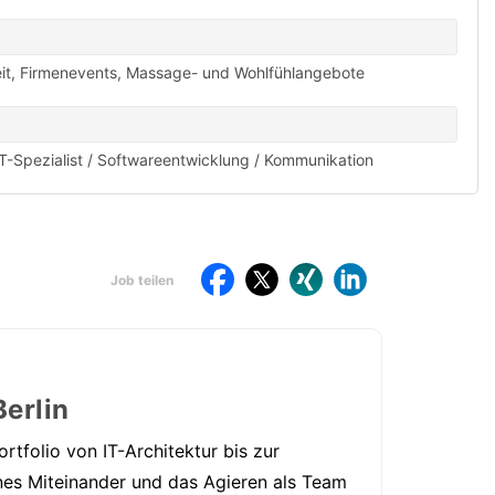
it
,
Firmenevents
,
Massage- und Wohlfühlangebote
IT-Spezialist / Softwareentwicklung / Kommunikation
Per
St
Job teilen
teilen
E-
dr
Auf
Auf
Auf
Auf
Mail
Facebook
Twitter
Xing
LinkdIn
teilen
teilen
teilen
teilen
teilen
Berlin
tfolio von IT-Architektur bis zur
nes Miteinander und das Agieren als Team