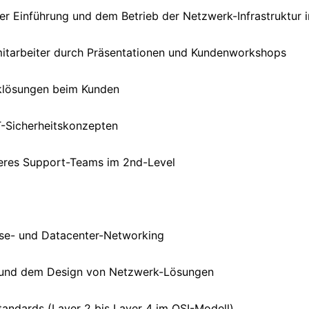
er Einführung und dem Betrieb der Netzwerk-Infrastruktur 
smitarbeiter durch Präsentationen und Kundenworkshops
klösungen beim Kunden
T-Sicherheitskonzepten
seres Support-Teams im 2nd-Level
ise- und Datacenter-Networking
ng und dem Design von Netzwerk-Lösungen
andards (Layer 2 bis Layer 4 im OSI-Modell)