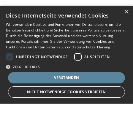
×
Diese Internetseite verwendet Cookies
Wir verwenden Cookies und Funktionen von Drittanbietern, um die
Benutzerfreundlichkeit und Sicherheit unseres Portals zu verbessern.
Durch die Bestätigung der Auswahl und der weiteren Nutzung
unseres Portals stimmen Sie der Verwendung von Cookies und
Funktionen von Drittanbietern zu.
Zur Datenschutzerklärung
UNBEDINGT NOTWENDIGE
AUSRICHTEN
ZEIGE DETAILS
VERSTANDEN
NICHT NOTWENDIGE COOKIES VERBIETEN
JETZT BEWERBEN
teilen
Unbedingt notwendige
Ausrichten
Bewerbersuche leicht gemacht
Streng notwendige Cookies ermöglichen die Kernfunktionen der Website
wie Benutzeranmeldung und Kontoverwaltung. Die Website kann ohne die