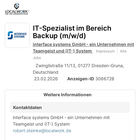
Accessibility
Anzeige
zur
Benut
Modus
aktivieren
Me
schalten
Suche
zur
IT-Spezialist im Bereich
öff
von
Navigation
Backup (m/w/d)
zum
mobilem
Inhalt
interface systems GmbH - ein Unternehmen mit
Endgerät
Teamgeist und (IT-) System
Impressum
Alle
Jobs
aus
Zwinglistraße 11/13, 01277 Dresden-Gruna,
Deutschland
23.02.2026
Anzeigen-ID
3066728
Weitere Informationen
Kontaktdaten
interface systems GmbH - ein Unternehmen mit
Teamgeist und (IT-) System
robert.steinke@localwork.de