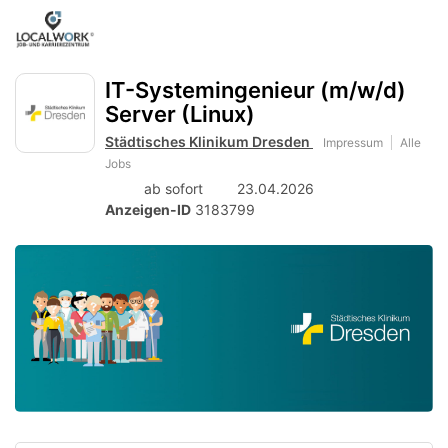
Accessibility
Anzeige
zur
Benut
Modus
aktivieren
Me
schalten
Suche
zur
IT-Systemingenieur (m/w/d)
öff
von
Navigation
Server (Linux)
zum
mobilem
Inhalt
Städtisches Klinikum Dresden
Impressum
Alle
Endgerät
Jobs
aus
ab sofort
23.04.2026
Anzeigen-ID
3183799