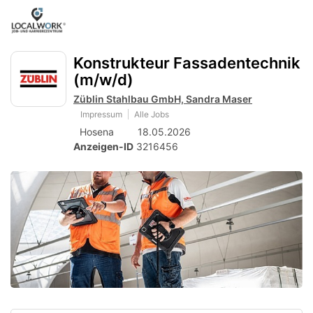
Accessibility
Anzeige
zur
Benut
Modus
aktivieren
Me
schalten
Suche
zur
Konstrukteur Fassadentechnik
öff
von
Navigation
(m/w/d)
zum
mobilem
Inhalt
Züblin Stahlbau GmbH, Sandra Maser
Endgerät
Impressum
Alle Jobs
aus
Hosena
18.05.2026
Anzeigen-ID
3216456