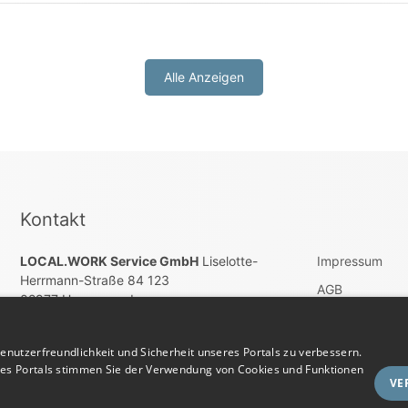
Alle Anzeigen
Kontakt
LOCAL.WORK Service GmbH
Liselotte-
Impressum
Herrmann-Straße 84 123
AGB
02977 Hoyerswerda
Wiederrufsbel
E-Mail:
E-Mail account@localwork.de
Datenschutz
nutzerfreundlichkeit und Sicherheit unseres Portals zu verbessern.
Telefon: Tel. +49 (0) 3571 – 60 86 80
res Portals stimmen Sie der Verwendung von Cookies und Funktionen
Vertrag widerru
VE