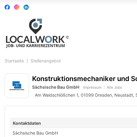
Accessibility
Auf
Auf
Auf
Modus
Facebook
Instagram
Linkedin
aktivieren
folgen
folgen
folgen
zur
Navigation
zum
Inhalt
Startseite
Stellenangebot
Konstruktionsmechaniker und S
Sächsische Bau GmbH
Impressum
Alle Jobs
Am Waldschlößchen 1, 01099 Dresden, Neustadt, 
Kontaktdaten
Sächsische Bau GmbH