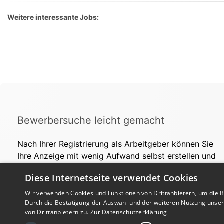
Weitere interessante Jobs:
Bewerbersuche leicht gemacht
Nach Ihrer Registrierung als Arbeitgeber können Sie
Ihre Anzeige mit wenig Aufwand selbst erstellen und
veröffentlichen. So finden geeignete Bewerber*innen
Diese Internetseite verwendet Cookies
Ihr Stellenangebot und Sie passende Kandidat*innen!
Wir verwenden Cookies und Funktionen von Drittanbietern, um die Be
Durch die Bestätigung der Auswahl und der weiteren Nutzung unse
von Drittanbietern zu.
Zur Datenschutzerklärung