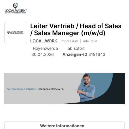
Accessibility
Anzeige
zur
Benut
Modus
aktivieren
Me
schalten
Suche
zur
Leiter Vertrieb / Head of Sales
öff
von
Navigation
/ Sales Manager (m/w/d)
zum
mobilem
Inhalt
LOCAL.WORK
Impressum
Alle Jobs
Endgerät
Hoyerswerda
ab sofort
aus
30.04.2026
Anzeigen-ID
3191643
Weitere Informationen