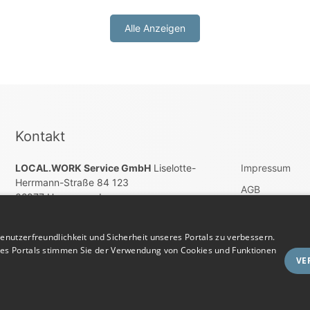
Alle Anzeigen
Kontakt
LOCAL.WORK Service GmbH
Liselotte-
Impressum
Herrmann-Straße 84 123
AGB
02977 Hoyerswerda
Wiederrufsbel
E-Mail:
E-Mail account@localwork.de
Datenschutz
nutzerfreundlichkeit und Sicherheit unseres Portals zu verbessern.
Telefon: Tel. +49 (0) 3571 – 60 86 80
res Portals stimmen Sie der Verwendung von Cookies und Funktionen
Vertrag widerru
VE