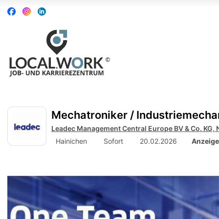
Accessibility
Auf
Auf
Auf
Modus
Facebook
Instagram
Linkedin
aktivieren
folgen
folgen
folgen
zur
Navigation
zum
Inhalt
Mechatroniker / Industriemech
Leadec Management Central Europe BV & Co. KG, 
Hainichen
Sofort
20.02.2026
Anzeige