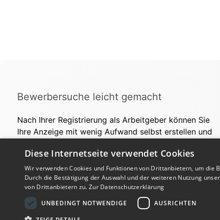
Bewerbersuche leicht gemacht
Nach Ihrer Registrierung als Arbeitgeber können Sie
Ihre Anzeige mit wenig Aufwand selbst erstellen und
veröffentlichen. So finden geeignete Bewerber*innen
Diese Internetseite verwendet Cookies
Ihr Stellenangebot und Sie passende Kandidat*innen!
Wir verwenden Cookies und Funktionen von Drittanbietern, um die Be
Durch die Bestätigung der Auswahl und der weiteren Nutzung unse
von Drittanbietern zu.
Zur Datenschutzerklärung
UNBEDINGT NOTWENDIGE
AUSRICHTEN
ZEIGE DETAILS