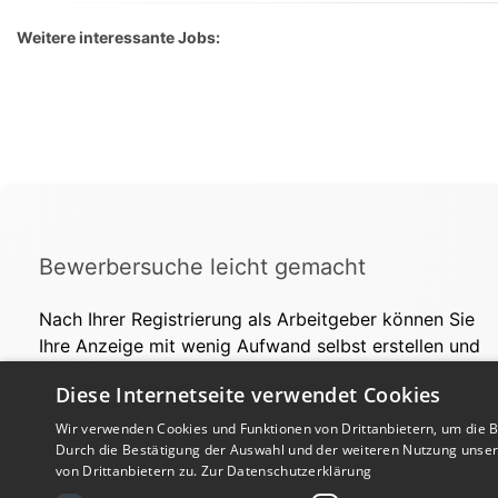
Weitere interessante Jobs:
Bewerbersuche leicht gemacht
Nach Ihrer Registrierung als Arbeitgeber können Sie
Ihre Anzeige mit wenig Aufwand selbst erstellen und
veröffentlichen. So finden geeignete Bewerber*innen
Diese Internetseite verwendet Cookies
Ihr Stellenangebot und Sie passende Kandidat*innen!
Wir verwenden Cookies und Funktionen von Drittanbietern, um die Be
Durch die Bestätigung der Auswahl und der weiteren Nutzung unse
von Drittanbietern zu.
Zur Datenschutzerklärung