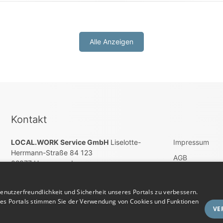
Alle Anzeigen
Kontakt
LOCAL.WORK Service GmbH
Liselotte-
Impressum
Herrmann-Straße 84 123
AGB
02977 Hoyerswerda
Wiederrufsbel
E-Mail:
E-Mail account@localwork.de
Datenschutz
nutzerfreundlichkeit und Sicherheit unseres Portals zu verbessern.
Telefon: Tel. +49 (0) 3571 – 60 86 80
res Portals stimmen Sie der Verwendung von Cookies und Funktionen
Vertrag widerru
VE