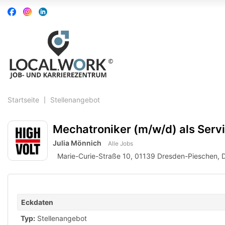
Accessibility
Auf
Auf
Auf
Modus
Facebook
Instagram
Linkedin
aktivieren
folgen
folgen
folgen
zur
Navigation
zum
Inhalt
Startseite
Stellenangebot
Mechatroniker (m/w/d) als Serv
Julia Mönnich
Alle Jobs
Marie-Curie-Straße 10, 01139 Dresden-Pieschen, 
Eckdaten
Typ:
Stellenangebot