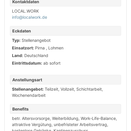
Kontaktdaten
LOCAL.WORK
info@localwork.de
Eckdaten
Typ:
Stellenangebot
Einsatzort:
Pirna
,
Lohmen
Land:
Deutschland
Eintrittsdatum:
ab sofort
Anstellungsart
Stellenangebot:
Teilzeit
,
Vollzeit
,
Schichtarbeit
,
Wochenendarbeit
Benefits
betr. Altersvorsorge
,
Weiterbildung
,
Work-Life-Balance
,
attraktive Vergütung
,
unbefristeter Arbeitsvertrag
,
kostenlose Getränke
,
Kantinenzuschuss
,