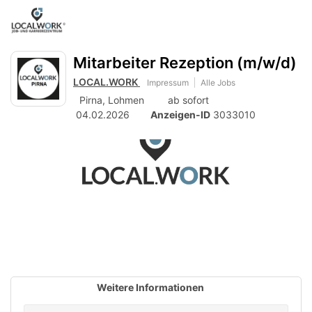
Accessibility
Anzeige
zur
Benut
Modus
aktivieren
Me
schalten
Suche
zur
Mitarbeiter Rezeption (m/w/d)
öff
von
Navigation
LOCAL.WORK
Impressum
Alle Jobs
zum
mobilem
Inhalt
Pirna,
Lohmen
ab sofort
Endgerät
04.02.2026
Anzeigen-ID
3033010
aus
Weitere Informationen