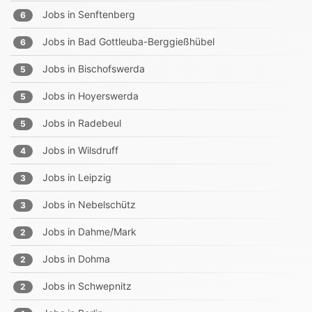
Jobs in
Senftenberg
6
Jobs in
Bad Gottleuba-Berggießhübel
6
Jobs in
Bischofswerda
5
Jobs in
Hoyerswerda
5
Jobs in
Radebeul
5
Jobs in
Wilsdruff
4
Jobs in
Leipzig
3
Jobs in
Nebelschütz
3
Jobs in
Dahme/Mark
2
Jobs in
Dohma
2
Jobs in
Schwepnitz
2