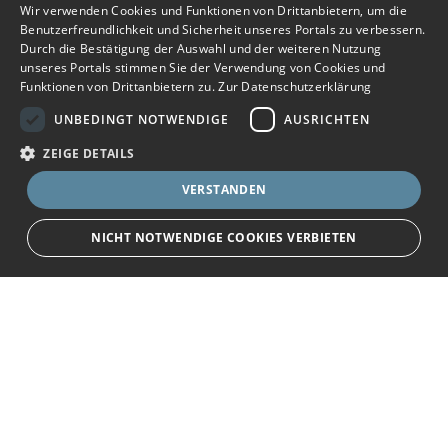
Wir verwenden Cookies und Funktionen von Drittanbietern, um die
Benutzerfreundlichkeit und Sicherheit unseres Portals zu verbessern.
Durch die Bestätigung der Auswahl und der weiteren Nutzung
unseres Portals stimmen Sie der Verwendung von Cookies und
Funktionen von Drittanbietern zu.
Zur Datenschutzerklärung
UNBEDINGT NOTWENDIGE
AUSRICHTEN
ZEIGE DETAILS
VERSTANDEN
NICHT NOTWENDIGE COOKIES VERBIETEN
Unbedingt notwendige
Ausrichten
Bewerbersuche leicht gemacht
Streng notwendige Cookies ermöglichen die Kernfunktionen der Website
wie Benutzeranmeldung und Kontoverwaltung. Die Website kann ohne die
unbedingt erforderlichen Cookies nicht ordnungsgemäß verwendet
Nach Ihrer Registrierung als Arbeitgeber können
werden.
Sie Ihre Anzeige mit wenig Aufwand selbst
Name
Provider
/
Domain
Ablauf
Beschreibung
erstellen und veröffentlichen. So finden geeignete