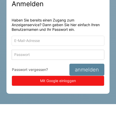
Anmelden
Haben Sie bereits einen Zugang zum
Anzeigenservice? Dann geben Sie hier einfach Ihren
Benutzernamen und Ihr Passwort ein.
E-
Mail-
Adresse
Passwort
Passwort 
zum
zum
Anmelden
Anmelden
anmelden
Passwort vergessen?
Mit Google einloggen