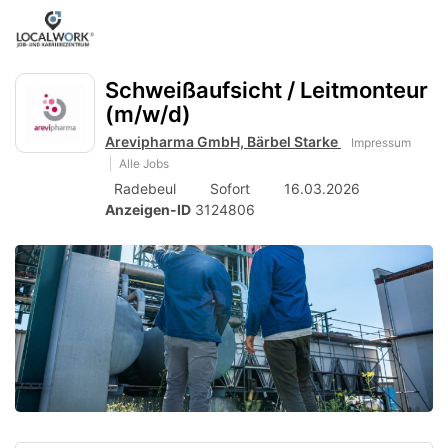
Accessibility
Anzeige
zur
Benut
Modus
aktivieren
Me
schalten
Suche
zur
Schweißaufsicht / Leitmonteur
öff
von
Navigation
(m/w/d)
zum
mobilem
Inhalt
Arevipharma GmbH, Bärbel Starke
Impressum
Endgerät
Alle Jobs
aus
Radebeul
Sofort
16.03.2026
Anzeigen-ID
3124806