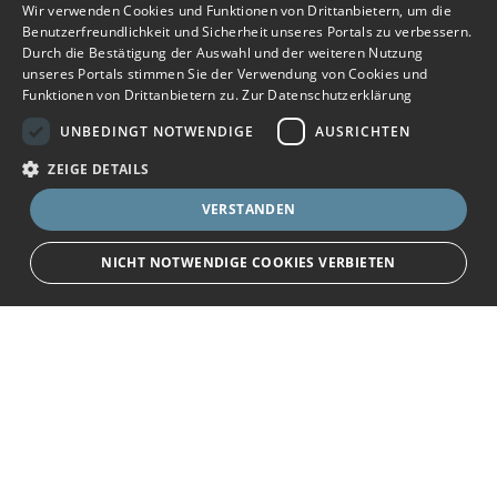
Wir verwenden Cookies und Funktionen von Drittanbietern, um die
Benutzerfreundlichkeit und Sicherheit unseres Portals zu verbessern.
Durch die Bestätigung der Auswahl und der weiteren Nutzung
unseres Portals stimmen Sie der Verwendung von Cookies und
Funktionen von Drittanbietern zu.
Zur Datenschutzerklärung
UNBEDINGT NOTWENDIGE
AUSRICHTEN
ZEIGE DETAILS
VERSTANDEN
NICHT NOTWENDIGE COOKIES VERBIETEN
JETZT BEWERBEN
teilen
Unbedingt notwendige
Ausrichten
Bewerbersuche leicht gemacht
Streng notwendige Cookies ermöglichen die Kernfunktionen der Website
wie Benutzeranmeldung und Kontoverwaltung. Die Website kann ohne die
unbedingt erforderlichen Cookies nicht ordnungsgemäß verwendet
Nach Ihrer Registrierung als Arbeitgeber können
werden.
Sie Ihre Anzeige mit wenig Aufwand selbst
Name
Provider
/
Domain
Ablauf
Beschreibung
erstellen und veröffentlichen. So finden geeignete