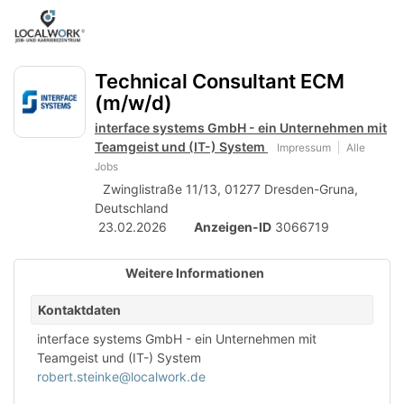
Accessibility
Anzeige
zur
Benut
Modus
aktivieren
Me
schalten
Suche
zur
Technical Consultant ECM
öff
von
Navigation
(m/w/d)
zum
mobilem
Inhalt
interface systems GmbH - ein Unternehmen mit
Endgerät
Teamgeist und (IT-) System
Impressum
Alle
Jobs
aus
Zwinglistraße 11/13, 01277 Dresden-Gruna,
Deutschland
23.02.2026
Anzeigen-ID
3066719
Weitere Informationen
Kontaktdaten
interface systems GmbH - ein Unternehmen mit
Teamgeist und (IT-) System
robert.steinke@localwork.de