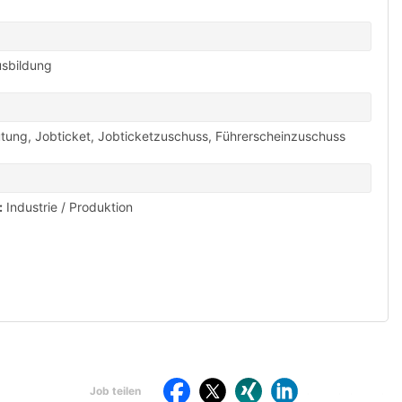
usbildung
ütung
,
Jobticket
,
Jobticketzuschuss
,
Führerscheinzuschuss
:
Industrie / Produktion
Per
St
Job teilen
teilen