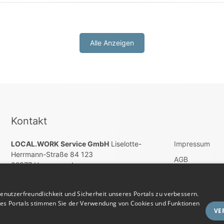
Alle Anzeigen
Kontakt
LOCAL.WORK Service GmbH
Liselotte-
Impressum
Herrmann-Straße 84 123
AGB
02977 Hoyerswerda
Wiederrufsbel
E-Mail:
E-Mail account@localwork.de
Datenschutz
nutzerfreundlichkeit und Sicherheit unseres Portals zu verbessern.
Telefon: Tel. +49 (0) 3571 – 60 86 80
res Portals stimmen Sie der Verwendung von Cookies und Funktionen
Vertrag widerru
VE