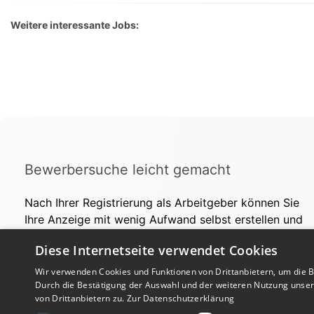
Weitere interessante Jobs:
Bewerbersuche leicht gemacht
Nach Ihrer Registrierung als Arbeitgeber können Sie
Ihre Anzeige mit wenig Aufwand selbst erstellen und
veröffentlichen. So finden geeignete Bewerber*innen
Diese Internetseite verwendet Cookies
Ihr Stellenangebot und Sie passende Kandidat*innen!
Wir verwenden Cookies und Funktionen von Drittanbietern, um die Be
Durch die Bestätigung der Auswahl und der weiteren Nutzung unse
von Drittanbietern zu.
Zur Datenschutzerklärung