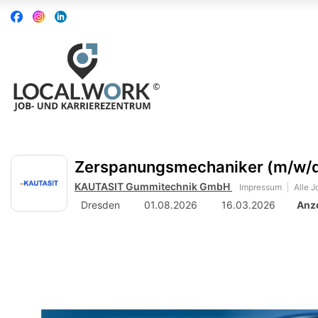
Accessibility
Auf
Auf
Auf
Modus
Facebook
Instagram
Linkedin
aktivieren
folgen
folgen
folgen
zur
Navigation
zum
Inhalt
Zerspanungsmechaniker (m/w/d)
KAUTASIT Gummitechnik GmbH
Impressum
Alle J
Dresden
01.08.2026
16.03.2026
Anz