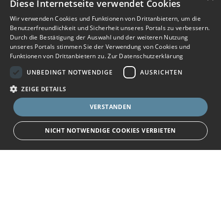
Diese Internetseite verwendet Cookies
Wir verwenden Cookies und Funktionen von Drittanbietern, um die
Benutzerfreundlichkeit und Sicherheit unseres Portals zu verbessern.
Durch die Bestätigung der Auswahl und der weiteren Nutzung
unseres Portals stimmen Sie der Verwendung von Cookies und
Funktionen von Drittanbietern zu.
Zur Datenschutzerklärung
UNBEDINGT NOTWENDIGE
AUSRICHTEN
ZEIGE DETAILS
VERSTANDEN
NICHT NOTWENDIGE COOKIES VERBIETEN
Unbedingt notwendige
Ausrichten
Bewerbersuche leicht gemacht
Streng notwendige Cookies ermöglichen die Kernfunktionen der Website
wie Benutzeranmeldung und Kontoverwaltung. Die Website kann ohne die
unbedingt erforderlichen Cookies nicht ordnungsgemäß verwendet
Nach Ihrer Registrierung als Arbeitgeber können
werden.