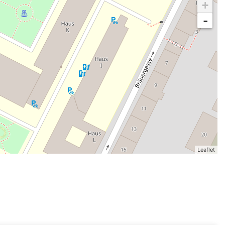
+
-
Leaflet