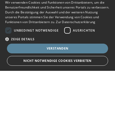
Wir verwenden Cookies und Funktionen von Drittanbietern, um die
Benutzerfreundlichkeit und Sicherheit unseres Portals zu verbessern.
Durch die Bestätigung der Auswahl und der weiteren Nutzung
unseres Portals stimmen Sie der Verwendung von Cookies und
Funktionen von Drittanbietern zu.
Zur Datenschutzerklärung
UNBEDINGT NOTWENDIGE
AUSRICHTEN
ZEIGE DETAILS
VERSTANDEN
NICHT NOTWENDIGE COOKIES VERBIETEN
Unbedingt notwendige
Ausrichten
Bewerbersuche leicht gemacht
Streng notwendige Cookies ermöglichen die Kernfunktionen der Website
wie Benutzeranmeldung und Kontoverwaltung. Die Website kann ohne die
unbedingt erforderlichen Cookies nicht ordnungsgemäß verwendet
Nach Ihrer Registrierung als Arbeitgeber können
werden.
Sie Ihre Anzeige mit wenig Aufwand selbst
Name
Provider
/
Domain
Ablauf
Beschreibung
erstellen und veröffentlichen. So finden geeignete